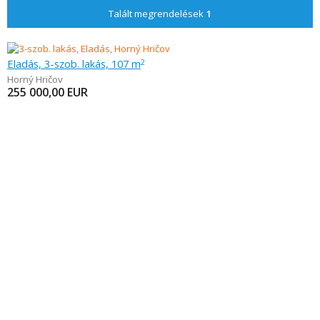
Talált megrendelések
1
Eladás, 3-szob. lakás, 107 m
2
Horný Hričov
255 000,00
EUR