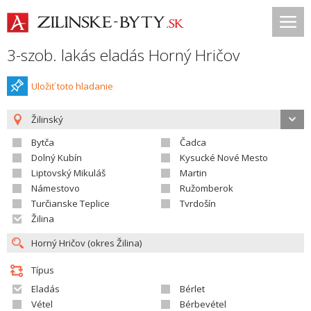
3-szob. lakás eladás Horný Hričov
Uložiť toto hladanie
Žilinský
Bytča
Čadca
Dolný Kubín
Kysucké Nové Mesto
Liptovský Mikuláš
Martin
Námestovo
Ružomberok
Turčianske Teplice
Tvrdošín
Žilina
Típus
Eladás
Bérlet
Vétel
Bérbevétel