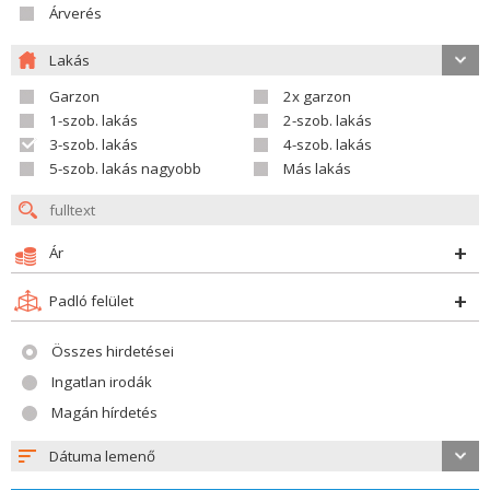
Árverés
Lakás
Garzon
2x garzon
1-szob. lakás
2-szob. lakás
3-szob. lakás
4-szob. lakás
5-szob. lakás nagyobb
Más lakás
Ár
Padló felület
Összes hirdetései
Ingatlan irodák
Magán hírdetés
Dátuma lemenő