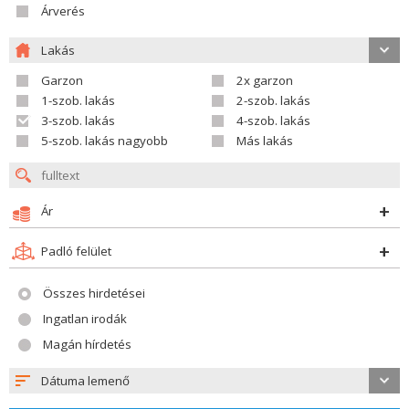
Árverés
Lakás
Garzon
2x garzon
1-szob. lakás
2-szob. lakás
3-szob. lakás
4-szob. lakás
5-szob. lakás nagyobb
Más lakás
Ár
Padló felület
Összes hirdetései
Ingatlan irodák
Magán hírdetés
Dátuma lemenő