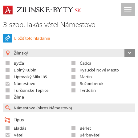
3-szob. lakás vétel Námestovo
Uložiť toto hladanie
Žilinský
Bytča
Čadca
Dolný Kubín
Kysucké Nové Mesto
Liptovský Mikuláš
Martin
Námestovo
Ružomberok
Turčianske Teplice
Tvrdošín
Žilina
Típus
Eladás
Bérlet
Vétel
Bérbevétel