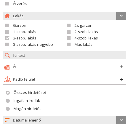
Árverés
Lakás
Garzon
2x garzon
1-szob. lakás
2-szob. lakás
3-szob. lakás
4-szob. lakás
5-szob. lakás nagyobb
Más lakás
Ár
Padló felület
Összes hirdetései
Ingatlan irodák
Magán hírdetés
Dátuma lemenő