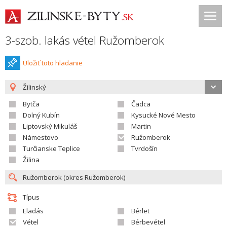
3-szob. lakás vétel Ružomberok
Uložiť toto hladanie
Žilinský
Bytča
Čadca
Dolný Kubín
Kysucké Nové Mesto
Liptovský Mikuláš
Martin
Námestovo
Ružomberok
Turčianske Teplice
Tvrdošín
Žilina
Típus
Eladás
Bérlet
Vétel
Bérbevétel