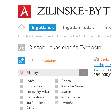
Ingatlanok
Ingatlan irodák
Inf
>
>
>
AReality.sk
Lakás eladás
Lakás eladás Žilina
Lakás eladás Tvrdošín
3-szob. lakás eladás Tvrdošín
Uložiť toto hladanie
Eladás, 3-
Tvrdošín
,
M
Žilinský
159 000,
Bytča
Čadca
Dolný Kubín
Kysucké Nové Mesto
Liptovský Mikuláš
Martin
Námestovo
Ružomberok
Turčianske Teplice
Tvrdošín
Žilina