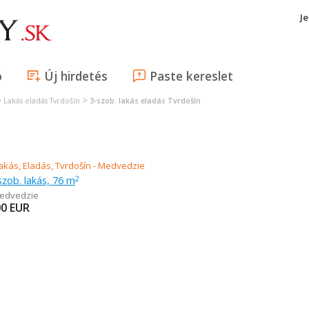
J
ó
Új hirdetés
Paste kereslet
>
>
Lakás eladás Tvrdošín
3-szob. lakás eladás Tvrdošín
szob. lakás, 76 m
2
edvedzie
00
EUR