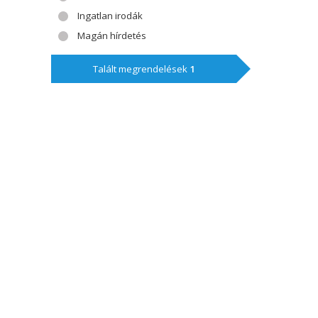
Ingatlan irodák
Magán hírdetés
Talált megrendelések
1