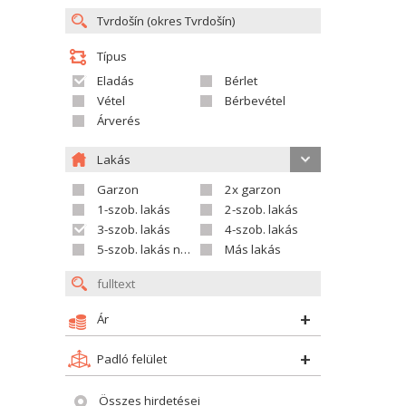
Típus
Eladás
Bérlet
Vétel
Bérbevétel
Árverés
Lakás
Garzon
2x garzon
1-szob. lakás
2-szob. lakás
3-szob. lakás
4-szob. lakás
5-szob. lakás nagyobb
Más lakás
Ár
Padló felület
Összes hirdetései