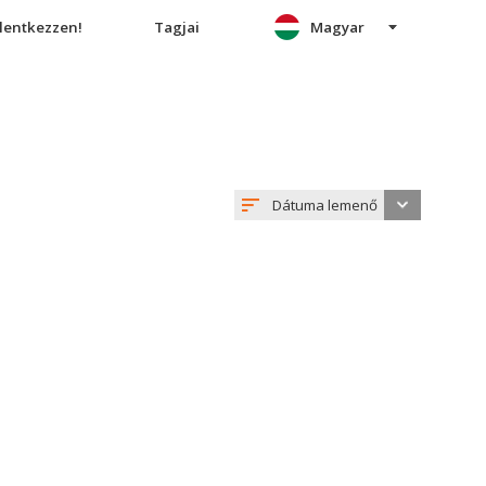
elentkezzen!
Tagjai
Magyar
Dátuma lemenő