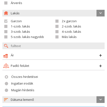
Árverés
Lakás
Garzon
2x garzon
1-szob. lakás
2-szob. lakás
3-szob. lakás
4-szob. lakás
5-szob. lakás nagyobb
Más lakás
Ár
Padló felület
Összes hirdetései
Ingatlan irodák
Magán hírdetés
Dátuma lemenő