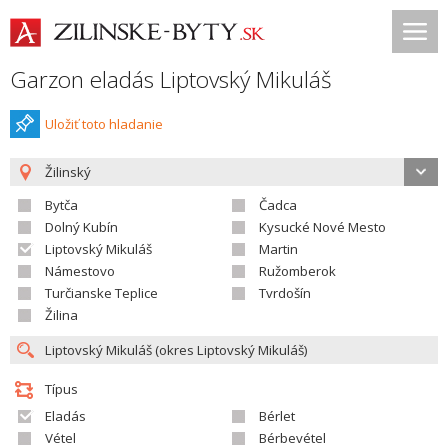
Garzon eladás Liptovský Mikuláš
Uložiť toto hladanie
Žilinský
Bytča
Čadca
Dolný Kubín
Kysucké Nové Mesto
Liptovský Mikuláš
Martin
Námestovo
Ružomberok
Turčianske Teplice
Tvrdošín
Žilina
Típus
Eladás
Bérlet
Vétel
Bérbevétel