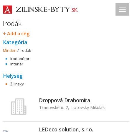
Irodák
+ Add a cég
Kategória
Minden
/
Irodák
Irodabútor
Interiér
Helység
Žilinský
Droppová Drahomíra
Tranovského 2, Liptovský Mikuláš
LEDeco solution, s.r.o.