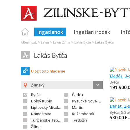
Ingatlanok
Ingatlan irodák
Inf
>
>
>
>
AReality.sk
Lakás
Lakás Žilina
Lakás Bytča
Lakás Bytča
Lakás Bytča
Uložiť toto hladanie
Eladás, 3-
Bytča
Žilinský
191 900,
Bytča
Čadca
Dolný Kubín
Kysucké Nové Mesto
Bérlet, 2-
Liptovský Mikuláš
Martin
Bytča
,
S.Sa
Námestovo
Ružomberok
530,00
E
Turčianske Teplice
Tvrdošín
Žilina