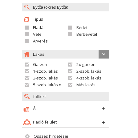
Típus
Eladás
Bérlet
Vétel
Bérbevétel
Árverés
Lakás
Garzon
2x garzon
1-szob. lakás
2-szob. lakás
3-szob. lakás
4-szob. lakás
5-szob. lakás nagyobb
Más lakás
Ár
Padló felület
Összes hirdetései