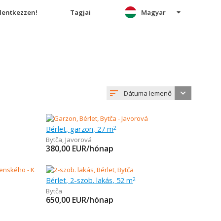
elentkezzen!
Tagjai
Magyar
Dátuma lemenő
Bérlet, garzon, 27 m
2
Bytča
,
Javorová
380,00
EUR/hónap
Bérlet, 2-szob. lakás, 52 m
2
Bytča
650,00
EUR/hónap