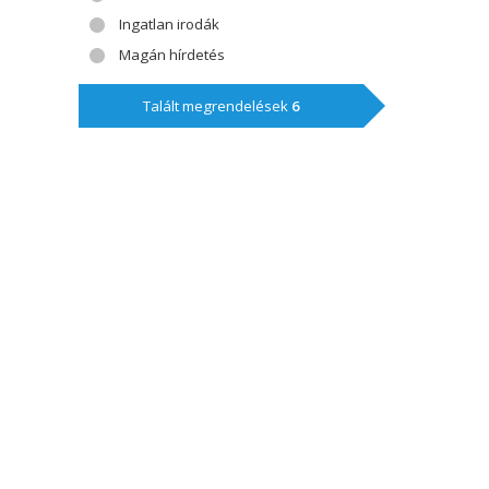
Ingatlan irodák
Magán hírdetés
Talált megrendelések
6