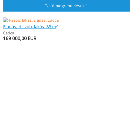
Talált megrendelések
1
Eladás, 4-szob. lakás, 85 m
2
Čadca
169 000,00
EUR