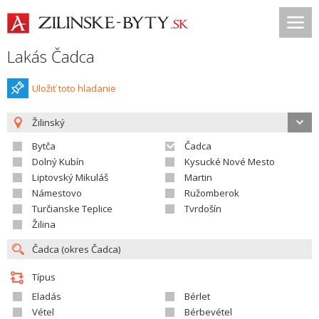
Lakás Čadca
Uložiť toto hladanie
Žilinský
Bytča
Čadca
Dolný Kubín
Kysucké Nové Mesto
Liptovský Mikuláš
Martin
Námestovo
Ružomberok
Turčianske Teplice
Tvrdošín
Žilina
Típus
Eladás
Bérlet
Vétel
Bérbevétel