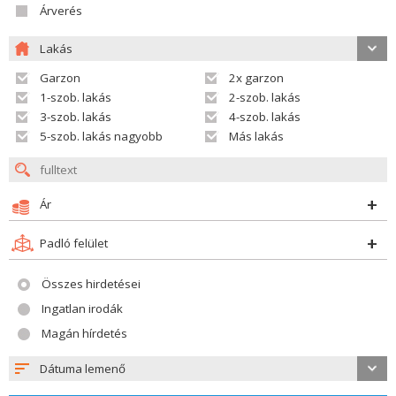
Árverés
Lakás
Garzon
2x garzon
1-szob. lakás
2-szob. lakás
3-szob. lakás
4-szob. lakás
5-szob. lakás nagyobb
Más lakás
Ár
Padló felület
Összes hirdetései
Ingatlan irodák
Magán hírdetés
Dátuma lemenő