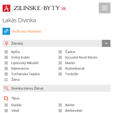
Lakás Divinka
Uložiť toto hladanie
Žilinský
Bytča
Čadca
Dolný Kubín
Kysucké Nové Mesto
Liptovský Mikuláš
Martin
Námestovo
Ružomberok
Turčianske Teplice
Tvrdošín
Žilina
Típus
Eladás
Bérlet
Vétel
Bérbevétel