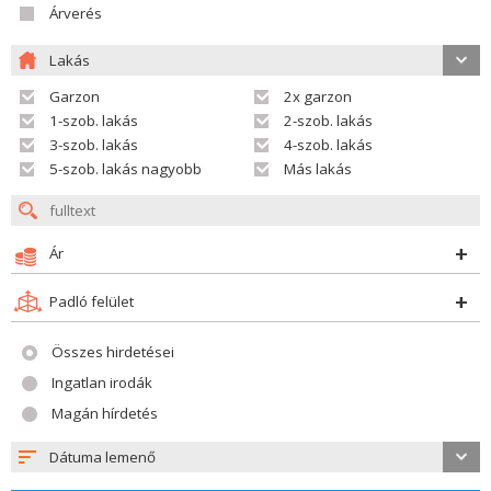
Árverés
Lakás
Garzon
2x garzon
1-szob. lakás
2-szob. lakás
3-szob. lakás
4-szob. lakás
5-szob. lakás nagyobb
Más lakás
Ár
Padló felület
Összes hirdetései
Ingatlan irodák
Magán hírdetés
Dátuma lemenő