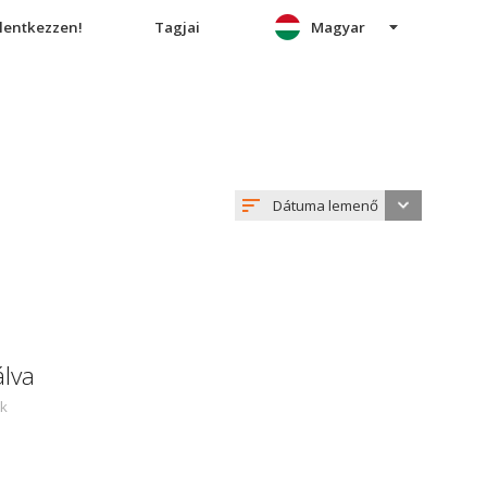
elentkezzen!
Tagjai
Magyar
Dátuma lemenő
álva
ek