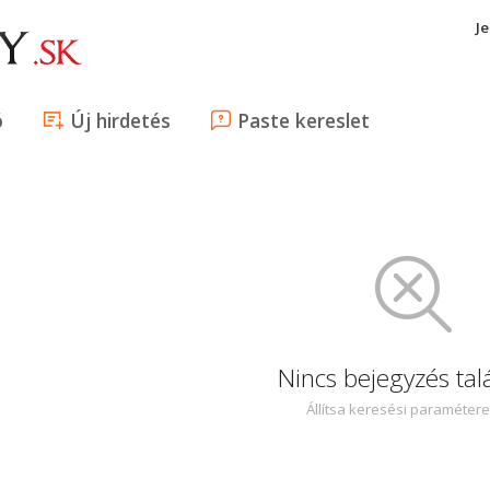
J
ó
Új hirdetés
Paste kereslet
Nincs bejegyzés tal
Állítsa keresési paraméter