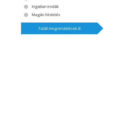
Ingatlan irodák
Magán hírdetés
Talált megrendelések
0