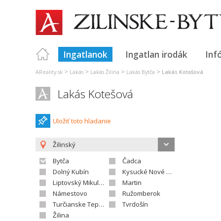
Ingatlanok
Ingatlan irodák
Inf
>
>
>
>
AReality.sk
Lakás
Lakás Žilina
Lakás Bytča
Lakás Kotešová
Lakás Kotešová
Uložiť toto hladanie
Žilinský
Bytča
Čadca
Dolný Kubín
Kysucké Nové Mesto
Liptovský Mikuláš
Martin
Námestovo
Ružomberok
Turčianske Teplice
Tvrdošín
Žilina