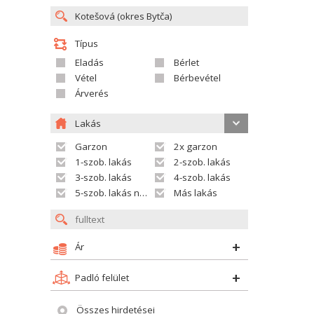
Típus
Eladás
Bérlet
Vétel
Bérbevétel
Árverés
Lakás
Garzon
2x garzon
1-szob. lakás
2-szob. lakás
3-szob. lakás
4-szob. lakás
5-szob. lakás nagyobb
Más lakás
Ár
Padló felület
Összes hirdetései