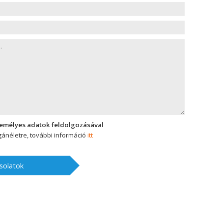
zemélyes adatok feldolgozásával
ánéletre, további információ
itt
solatok