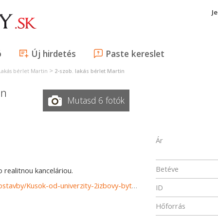
J
ó
Új hirdetés
Paste kereslet
>
Lakás bérlet Martin
2-szob. lakás bérlet Martin
in
Mutasd 6 fotók
Ár
Betéve
realitnou kanceláriou.
https://www.reality-martin.sk/prenajom-bytov-byty-novostavby/Kusok-od-univerzity-2izbovy-byt-na-prenajom-Centrum-Martin-37531/?utm_source=areality&utm_medium=xml&utm_term=37531&utm_content=byt&utm_campaign=portaly
ID
Hőforrás