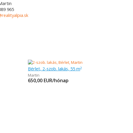
Martin
089 965
@realityalpia.sk
Bérlet, 2-szob. lakás, 55 m
2
Martin
650,00
EUR/hónap