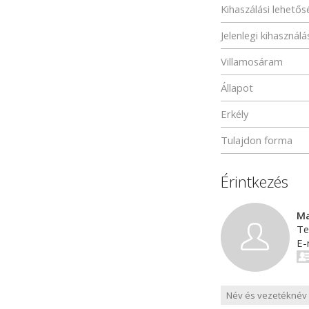
Kihaszálási lehető
Jelenlegi kihasználá
Villamosáram
Állapot
Erkély
Tulajdon forma
Érintkezés
Ma
Te
E-