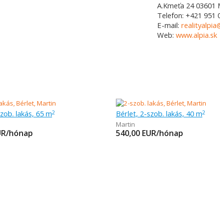
A.Kmeťa 24
03601
Telefon:
+421 951 
E-mail:
realityalpia
Web:
www.alpia.sk
szob. lakás, 65 m
Bérlet, 2-szob. lakás, 40 m
2
2
Martin
UR/hónap
540,00
EUR/hónap