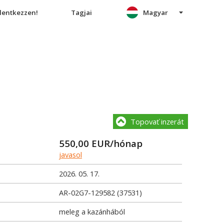
elentkezzen!
Tagjai
Magyar
Topovať inzerát
550,00
EUR/hónap
javasol
2026. 05. 17.
AR-02G7-129582 (37531)
meleg a kazánhából