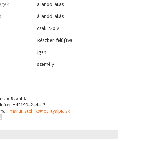
ségek
állandó lakás
s
állandó lakás
csak 220 V
Részben felújítva
Igen
személyi
rtin Stehlík
lefon: +421904244413
mail:
martin.stehlik@realityalpia.sk