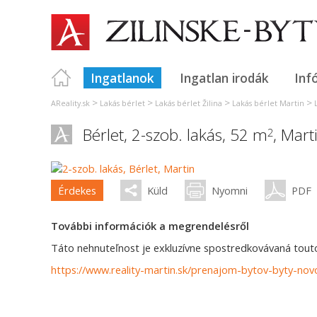
Ingatlanok
Ingatlan irodák
Inf
>
>
>
>
AReality.sk
Lakás bérlet
Lakás bérlet Žilina
Lakás bérlet Martin
Bérlet, 2-szob. lakás, 52 m
,
Mart
2
Érdekes
Küld
Nyomni
PDF
További információk a megrendelésről
Táto nehnuteľnost je exkluzívne spostredkovávaná touto 