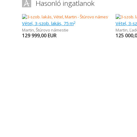
Hasonló ingatlanok
Vétel, 3-szob. lakás, 75 m
Vétel, 3-s
2
Martin
,
Štúrovo námestie
Martin
,
Ľad
129 999,00
EUR
125 000,