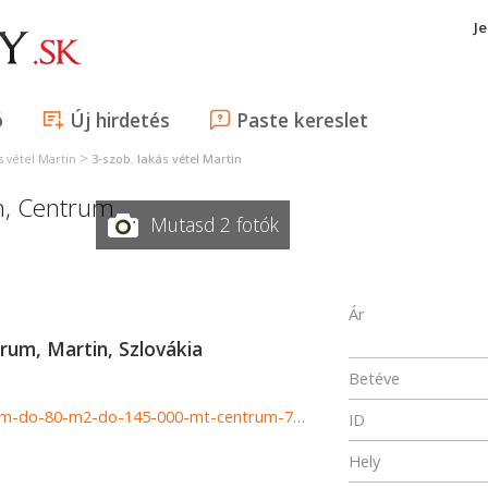
J
ó
Új hirdetés
Paste kereslet
>
s vétel Martin
3-szob. lakás vétel Martin
n
,
Centrum
Mutasd 2 fotók
Ár
trum, Martin, Szlovákia
Betéve
http://www.astonreal.sk/hladam-3-izbovy-byt-s-balkonom-do-80-m2-do-145-000-mt-centrum-762521
ID
Hely