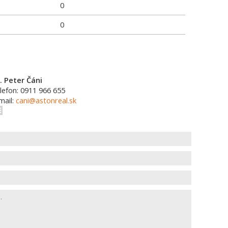
0
0
. Peter Čáni
lefon: 0911 966 655
mail:
cani@astonreal.sk