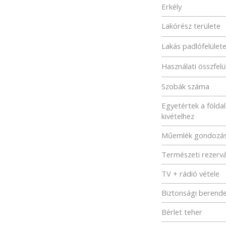
Erkély
Lakórész területe
Lakás padlófelület
Használati összfelü
Szobák száma
Egyetértek a földa
kivételhez
Műemlék gondozá
Természeti rezerv
TV + rádió vétele
Biztonsági berend
Bérlet teher