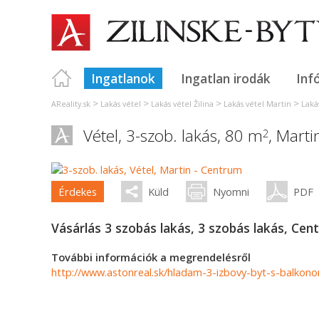
Ingatlanok
Ingatlan irodák
Inf
>
>
>
>
AReality.sk
Lakás vétel
Lakás vétel Žilina
Lakás vétel Martin
Laká
Vétel, 3-szob. lakás, 80 m
,
Marti
2
Érdekes
Küld
Nyomni
PDF
Vásárlás 3 szobás lakás, 3 szobás lakás, Cen
További információk a megrendelésről