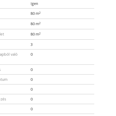
Igen
80 m
2
e
80 m
2
let
80 m
2
3
lapból való
0
s
0
átum
0
0
ezés
0
0