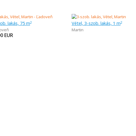
zob. lakás, 75 m
Vétel, 3-szob. lakás, 1 m
2
2
oveň
Martin
00
EUR