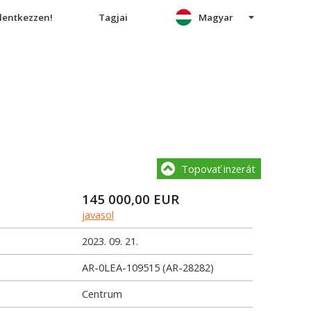
elentkezzen!
Tagjai
Magyar
Topovať inzerát
145 000,00
EUR
javasol
2023. 09. 21.
AR-0LEA-109515 (AR-28282)
Centrum