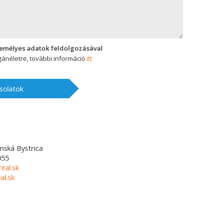
zemélyes adatok feldolgozásával
ánéletre, további információ
itt
solatok
nská Bystrica
055
eal.sk
l.sk