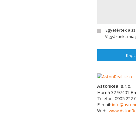
Egyetértek a s
Vigyázunk a mag
Kapc
AstonReal s.r.o.
Horná 32
97401
Ba
Telefon:
0905 222 
E-mail:
info@astonr
Web:
www.AstonRea