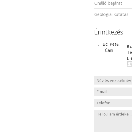
Önállő bejárat
Geológiai kutatás
Érintkezés
Bc
Te
E-