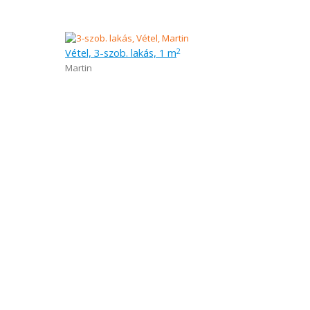
Vétel, 3-szob. lakás, 1 m
2
Martin